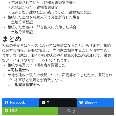
・増改築されていた→建物表題部変更登記
・未登記だった→建物表題登記
・現存しない建物登記が残っていた→建物滅失登記
相続した土地を相続人間で分割所有した場合
・土地分筆登記
相続した土地の一部を他人に売却した場合
・土地分筆登記
まとめ
相続の手続きはケースによっては複雑になることがあります。相続
に関する情報が必要な場合は、専門家に相談することをおすすめし
ます。専門家は、個々の相続状況や不動産の状況を調査して、適切
なアドバイスやサポートをしてくれます。
相続や売買により所有者が変更した
→
司法書士へ
土地や建物の現在の状況について変更等が生じたため、登記され
ている事項と現況とが合致しない
→
土地家屋調査士へ
Facebook
X
Bluesky
LINE
Copy