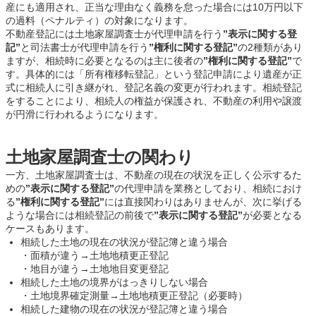
産にも適用され、正当な理由なく義務を怠った場合には10万円以下
の過料（ペナルティ）の対象になります。
不動産登記には土地家屋調査士が代理申請を行う
”表示に関する登
記”
と司法書士が代理申請を行う
”権利に関する登記”
の2種類があり
ますが、相続時に必要となるのは主に後者の
”権利に関する登記”
で
す。具体的には「所有権移転登記」という登記申請により遺産が正
式に相続人に引き継がれ、登記名義の変更が行われます。相続登記
をすることにより、相続人の権益が保護され、不動産の利用や譲渡
が円滑に行われるようになります。
土地家屋調査士の関わり
一方、土地家屋調査士は、不動産の現在の状況を正しく公示するた
めの
”表示に関する登記”
の代理申請を業務としており、相続におけ
る
”権利に関する登記”
には直接関わりはありませんが、次に挙げる
ような場合には相続登記の前後で
”表示に関する登記”
が必要となる
ケースもあります。
相続した土地の現在の状況が登記簿と違う場合
・面積が違う→土地地積更正登記
・地目が違う→土地地目変更登記
相続した土地の境界がはっきりしない場合
・土地境界確定測量→土地地積更正登記（必要時）
相続した建物の現在の状況が登記簿と違う場合