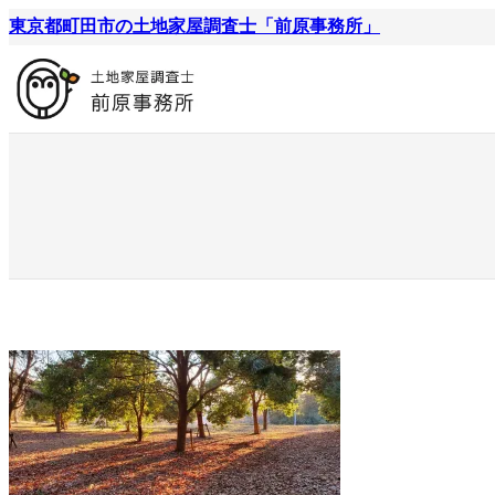
内
東京都町田市の土地家屋調査士「前原事務所」
容
を
ス
キ
ッ
プ