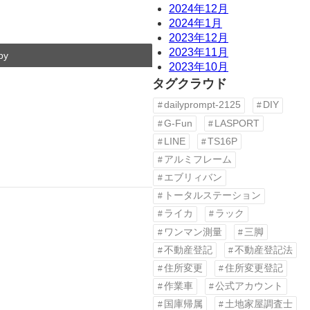
2024年12月
2024年1月
2023年12月
2023年11月
py
2023年10月
タグクラウド
dailyprompt-2125
DIY
G-Fun
LASPORT
LINE
TS16P
アルミフレーム
エブリィバン
トータルステーション
ライカ
ラック
ワンマン測量
三脚
不動産登記
不動産登記法
住所変更
住所変更登記
作業車
公式アカウント
国庫帰属
土地家屋調査士