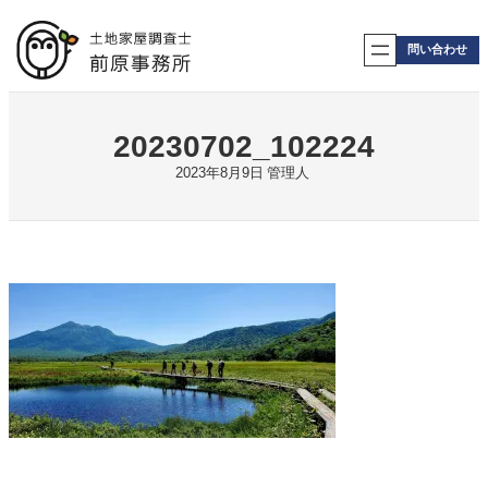
内
容
問い合わせ
を
ス
キ
ッ
20230702_102224
プ
2023年8月9日
管理人